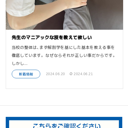
先生のマニアックな技を教えて欲しい
当校の整体は、まず解剖学を基にした基本を教える事を
徹底しています。 なぜならそれが正しい事だからです。
しかし...
新着情報
2024.06.20
2024.06.21