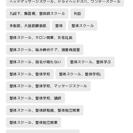
ヘッドマッサージスクール，ドライヘッドスパ，ワンデースクール
九段下，飯田橋，整体師スクール
利益
多裂筋，大腿筋膜張筋
整体
整体スクール
整体スクール，サロン開業，女性社長
整体スクール，噛み締めケア，頭蓋骨調整
整体スクール，指名が取れない
整体スクール，整体学ぶ
整体スクール，整体学校
整体スクール，整体学校j
整体スクール，整体学校，マッサージスクール
整体スクール，整体学校，講師
整体スクール，整体師勉強，整体独立開業
整体スクール，整体独立開業