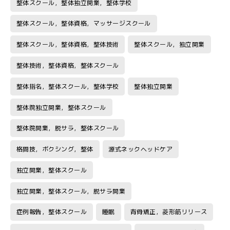
整体スクール，整体独立開業，整体学校
整体スクール，整体資格，マッサージスクール
整体スクール，整体資格，整体技術
整体スクール，独立開業
整体技術，整体資格，整体スクール
整体指名，整体スクール，整体学校
整体独立開業
整体院独立開業，整体スクール
整体院開業，脱サラ，整体スクール
格闘技，ボクシング，整体
源式ネックヘッドケア
独立開業，整体スクール
独立開業，整体スクール，脱サラ開業
症例報告，整体スクール
睡眠
背骨矯正，菱形筋リリース