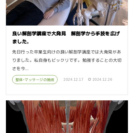
良い解剖学講座で大発見 解剖学から手技を広げ
ました。
先日行った卒業生向けの良い解剖学講座では大発見があ
りました。 私自身もビックリです。 勉強することの大切
さを今...
整体・マッサージの施術
2024.12.17
2024.12.26