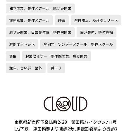
独立開業，整体スクール，脱サラ開業
症例報告，整体スクール
睡眠
背骨矯正，菱形筋リリース
脱サラ開業，田舎整体院，整体院開業
良い整体，整体資格
解剖学アトラス
解剖学，ワンデースクール，整体スクール
資格
起業セミナー，整体院開業，独立開業
趣味，習い事，整体
首コリ
東京都新宿区下宮比町2-28 飯田橋ハイタウン711号
（地下鉄 飯田橋駅より徒歩2分、JR飯田橋駅より徒歩3