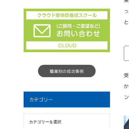
っ
と
職業別の成功事例
受
か
ン
カテゴリー