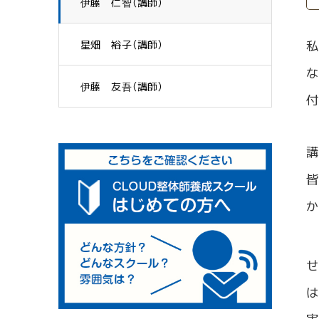
伊藤 仁智（講師）
私
星畑 裕子（講師）
な
伊藤 友吾（講師）
付
講
皆
か
せ
は
実