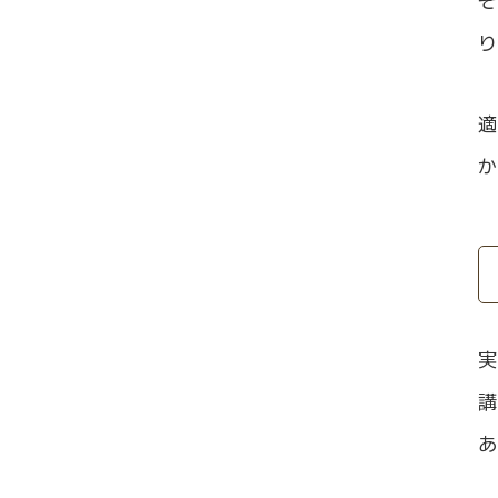
り
適
か
実
講
あ