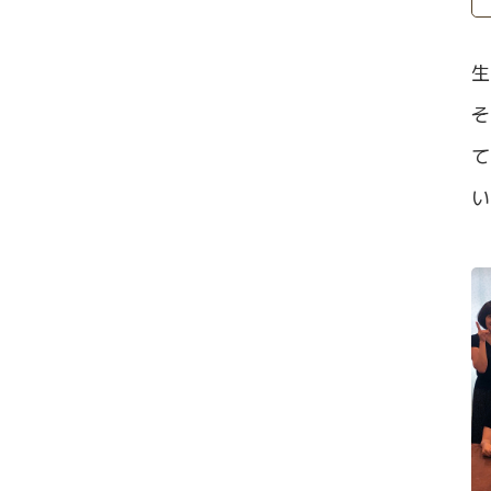
生
そ
て
い