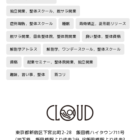
独立開業，整体スクール，脱サラ開業
症例報告，整体スクール
睡眠
背骨矯正，菱形筋リリース
脱サラ開業，田舎整体院，整体院開業
良い整体，整体資格
解剖学アトラス
解剖学，ワンデースクール，整体スクール
資格
起業セミナー，整体院開業，独立開業
趣味，習い事，整体
首コリ
東京都新宿区下宮比町2-28 飯田橋ハイタウン711号
（地下鉄 飯田橋駅より徒歩2分、JR飯田橋駅より徒歩3