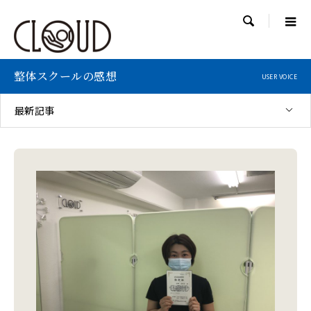

整体スクールの感想
USER VOICE
最新記事