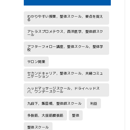
わかりやすい授業，整体スクール，要点を捉え
る
アトラスプロメテウス，西洋医学，整体師スク
ール
アフターフォロー講座，整体スクール，整体学
校
サロン開業
セカンドキャリア，整体スクール，夫婦コミュ
ニケーション
ヘッドマッサージスクール，ドライヘッドス
パ，ワンデースクール
九段下，飯田橋，整体師スクール
利益
多裂筋，大腿筋膜張筋
整体
整体スクール