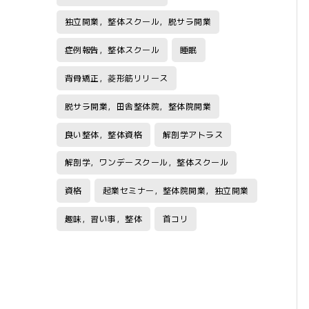
独立開業，整体スクール，脱サラ開業
症例報告，整体スクール
睡眠
背骨矯正，菱形筋リリース
脱サラ開業，田舎整体院，整体院開業
良い整体，整体資格
解剖学アトラス
解剖学，ワンデースクール，整体スクール
資格
起業セミナー，整体院開業，独立開業
趣味，習い事，整体
首コリ