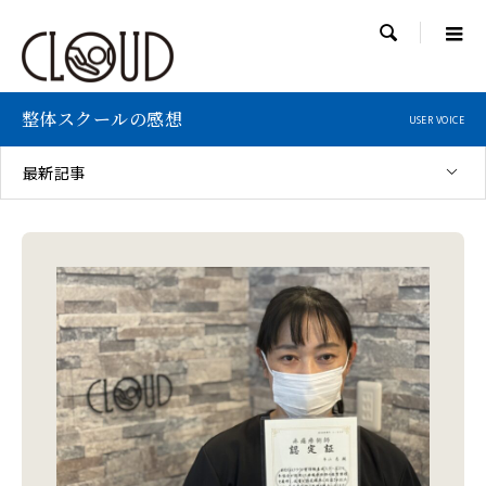

整体スクールの感想
USER VOICE
最新記事