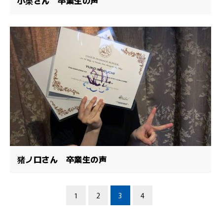
小栗さん 卒業生の声
猪ノ口さん 卒業生の声
1
2
3
4