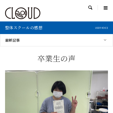

整体スクールの感想
USER VOICE
最新記事
卒業生の声